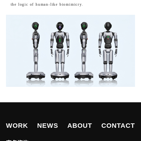
the logic of human-like biomimicry.
宠物喂食器设
计
医疗器械设计
WORK
NEWS
ABOUT
CONTACT
公司
充电桩设计公