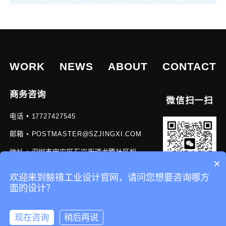
宠物喂食器设
计
医疗器械设计
WORK
NEWS
ABOUT
CONTACT
公司
充电桩设计公
商务咨询
司
微信扫一扫
机器人设计公
电话
17727427545
司
机器人外观设
邮箱
POSTMASTER@SZJINGXI.COM
计
机器人工业设
地址
深圳市宝安区石岩街道龙腾社区松
计
×
白路2507号建益创谷B座411
巡检机器人设
欢迎来到鲸禧工业设计官网，请问您想要咨询哪方
计
面的设计？
人形机器人
友链
设计
网站地图 SITEMAP.XML
备案号
粤ICP备2023005957号
现在咨询
稍后再说